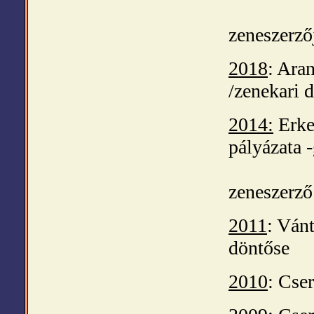
zeneszerző
2018
: Ara
/zenekari d
2014:
Erkel
pályá
zeneszerző
2011
: Ván
dön
2010
: Cse