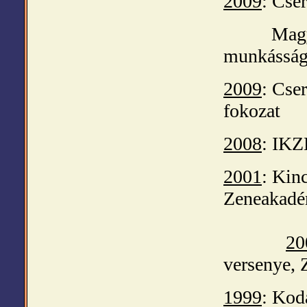
2009
: Cse
Magyar K
munkásság
2009
: Cse
fokozat
2008
: IKZE
2001
: Kin
Zeneakadém
20
versenye, 
1999
: Kod