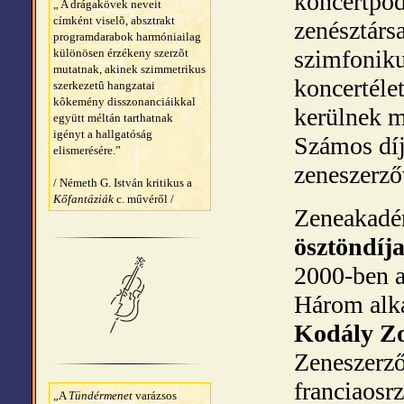
koncertpó
„ A drágakövek neveit
címként viselõ, absztrakt
zenésztárs
programdarabok harmóniailag
szimfoniku
különösen érzékeny szerzõt
mutatnak, akinek szimmetrikus
koncertéle
szerkezetû hangzatai
kôkemény disszonanciáikkal
kerülnek m
együtt méltán tarthatnak
igényt a hallgatóság
Számos díj
elismerésére.”
zeneszerző
/ Németh G. István kritikus a
Kőfantáziák
c. művéről /
Zeneakadém
ösztöndíja
2000-ben a
Három alka
Kodály Zo
Zeneszerző
franciaosr
„A
Tündérmenet
varázsos