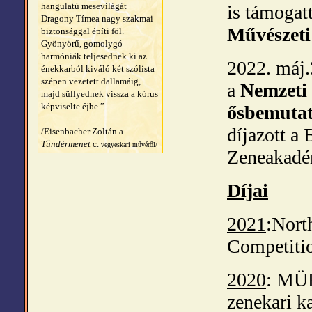
hangulatú mesevilágát
is támogat
Dragony Tímea nagy szakmai
Művészeti
biztonsággal építi föl.
Gyönyörű, gomolygó
harmóniák teljesednek ki az
2022. máj.
énekkarból kiváló két szólista
szépen vezetett dallamáig,
a
Nemzeti
majd süllyednek vissza a kórus
képviselte éjbe.”
ősbemuta
díjazott a
/Eisenbacher Zoltán a
Tündérmenet
c.
vegyeskari művéről/
Zeneakadé
Díjai
2021
:Nort
Competiti
2020
: MÜP
zenek