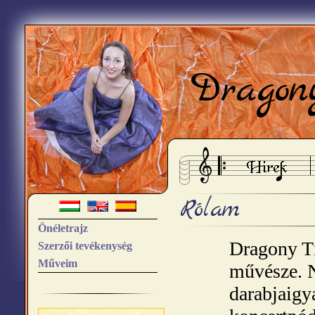
Dragon
Rólam
Önéletrajz
Dragony Tí
Szerzői tevékenység
Műveim
művésze. N
darabjaigy